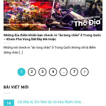
Những địa điểm khiến bạn check-in “ảo tung chảo” ở Trung Quốc
– Khám Phá Vùng Đất Đầy Mê Hoặc
Những nơi check-in “ảo tung chảo” ở Trung Quốc không chỉ là điểm
dừng chân [...]
1
2
3
4
…
7
BÀI VIẾT MỚI
Cả nhà ơi, Em Ken lại có kèo thơm chia…
14