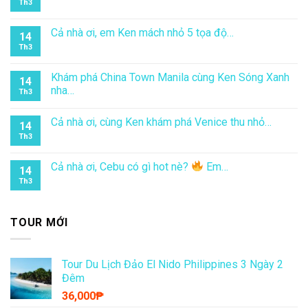
Th3
Cả nhà ơi, em Ken mách nhỏ 5 tọa độ…
14
Th3
Khám phá China Town Manila cùng Ken Sóng Xanh
14
nha…
Th3
Cả nhà ơi, cùng Ken khám phá Venice thu nhỏ…
14
Th3
Cả nhà ơi, Cebu có gì hot nè?
Em…
14
Th3
TOUR MỚI
Tour Du Lịch Đảo El Nido Philippines 3 Ngày 2
Đêm
36,000
₱