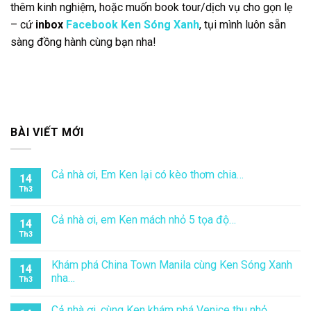
Vậy là bạn vừa “lướt nhẹ” một vòng
Du lịch Trung Quốc
cùng
Ken Sóng Xanh
rồi đấy! Mong rằng những chia sẻ
vừa rồi đã tiếp thêm động lực để bạn xách vali lên và khám
phá đất nước tỷ dân với lịch sử nghìn năm và vẻ đẹp mê
hoặc này.
Nếu bạn đang rục rịch lên kế hoạch đi Trung Quốc, cần hỏi
thêm kinh nghiệm, hoặc muốn book tour/dịch vụ cho gọn lẹ
– cứ
inbox
Facebook Ken Sóng Xanh
, tụi mình luôn sẵn
sàng đồng hành cùng bạn nha!
BÀI VIẾT MỚI
Cả nhà ơi, Em Ken lại có kèo thơm chia…
14
Th3