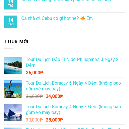
Cả nhà ơi, em Ken mách nhỏ 5 tọa độ…
14
Th3
Khám phá China Town Manila cùng Ken Sóng Xanh
14
nha…
Th3
Cả nhà ơi, cùng Ken khám phá Venice thu nhỏ…
14
Th3
Cả nhà ơi, Cebu có gì hot nè?
Em…
14
Th3
TOUR MỚI
Tour Du Lịch Đảo El Nido Philippines 3 Ngày 2
Đêm
36,000
₱