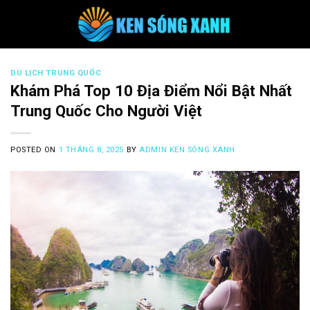
Skip
to
content
DU LỊCH TRUNG QUỐC
Khám Phá Top 10 Địa Điểm Nổi Bật Nhất
Trung Quốc Cho Người Việt
POSTED ON
1 THÁNG 8, 2025
BY
ADMIN KEN SÓNG XANH