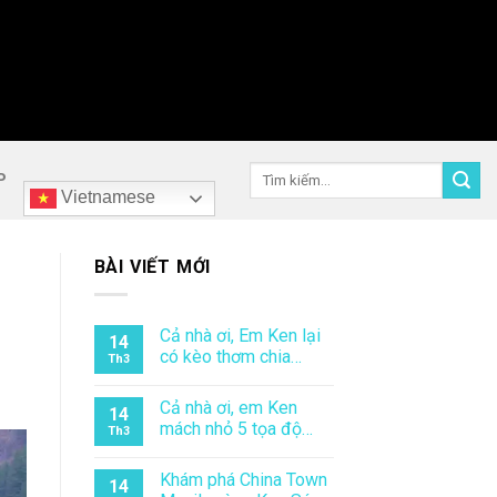
Tìm
P
kiếm:
Vietnamese
BÀI VIẾT MỚI
Cả nhà ơi, Em Ken lại
14
có kèo thơm chia…
Th3
Cả nhà ơi, em Ken
14
mách nhỏ 5 tọa độ…
Th3
Khám phá China Town
14