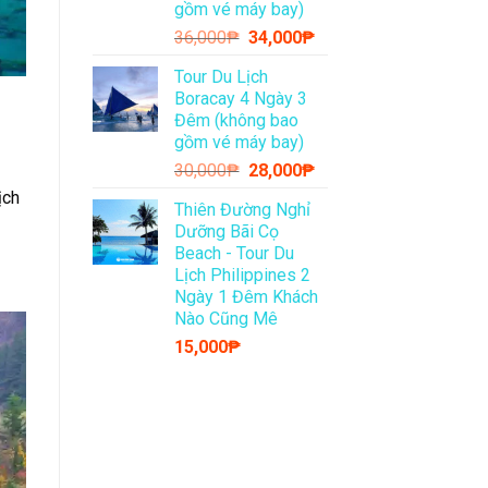
gồm vé máy bay)
Giá
Giá
36,000
₱
34,000
₱
gốc
hiện
Tour Du Lịch
là:
tại
Boracay 4 Ngày 3
36,000₱.
là:
Đêm (không bao
34,000₱.
gồm vé máy bay)
Giá
Giá
30,000
₱
28,000
₱
gốc
hiện
ịch
Thiên Đường Nghỉ
là:
tại
Dưỡng Bãi Cọ
30,000₱.
là:
Beach - Tour Du
28,000₱.
Lịch Philippines 2
Ngày 1 Đêm Khách
Nào Cũng Mê
15,000
₱