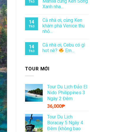
Manila cùng Ken Sóng
Th3
Xanh nha…
Cả nhà ơi, cùng Ken
14
khám phá Venice thu
Th3
nhỏ…
Cả nhà ơi, Cebu có gì
14
hot nè?
Em…
Th3
TOUR MỚI
Tour Du Lịch Đảo El
Nido Philippines 3
Ngày 2 Đêm
36,000
₱
Tour Du Lịch
Boracay 5 Ngày 4
Đêm (không bao