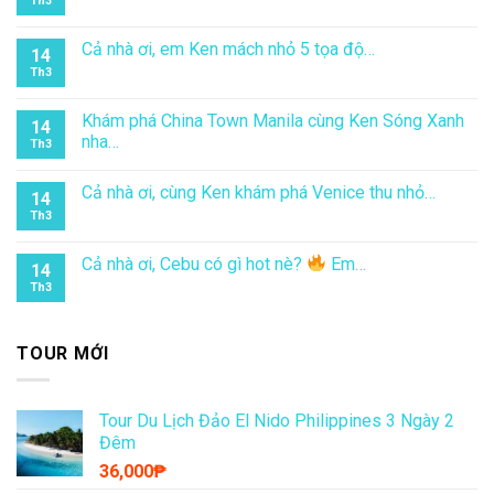
Th3
Cả nhà ơi, em Ken mách nhỏ 5 tọa độ…
14
Th3
Khám phá China Town Manila cùng Ken Sóng Xanh
14
nha…
Th3
Cả nhà ơi, cùng Ken khám phá Venice thu nhỏ…
14
Th3
Cả nhà ơi, Cebu có gì hot nè?
Em…
14
Th3
TOUR MỚI
Tour Du Lịch Đảo El Nido Philippines 3 Ngày 2
Đêm
36,000
₱