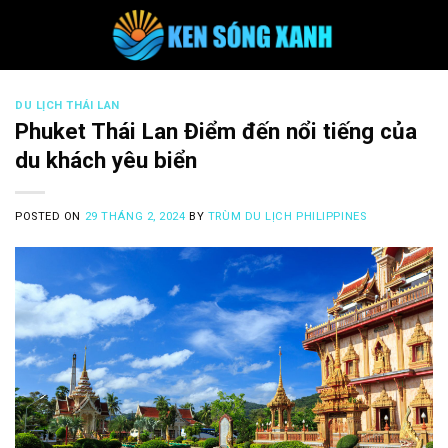
Skip
to
content
DU LỊCH THÁI LAN
Phuket Thái Lan Điểm đến nổi tiếng của
du khách yêu biển
POSTED ON
29 THÁNG 2, 2024
BY
TRÙM DU LỊCH PHILIPPINES