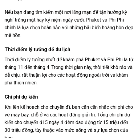
Nếu bạn đang tìm kiếm một nơi lãng mạn để tận hưởng kỳ
nghỉ trăng mật hay kỷ niệm ngày cưới, Phuket và Phi Phi
chính là lựa chọn hoàn hảo với những bãi biển hoàng hôn đẹp
mê hồn.
Thời điểm lý tưởng để du lịch
Thời điểm lý tưởng nhất để khám phá Phuket và Phi Phi là từ
tháng 11 đến tháng 4. Trong thời gian này, thời tiết khô ráo và
dễ chịu, rất thuận lợi cho các hoạt động ngoài trời và khám
phá thiên nhiên.
Chi phí dự kiến
Khi lên kế hoạch cho chuyến đi, bạn cần cân nhắc chi phí cho
vé máy bay, chỗ ở và các hoạt động giải trí. Tổng chi phí dự
kiến cho chuyến đi 5 ngày 4 đêm dao động từ 15 triệu đến
30 triệu đồng, tùy thuộc vào mức sống và sự lựa chọn của
bạn.