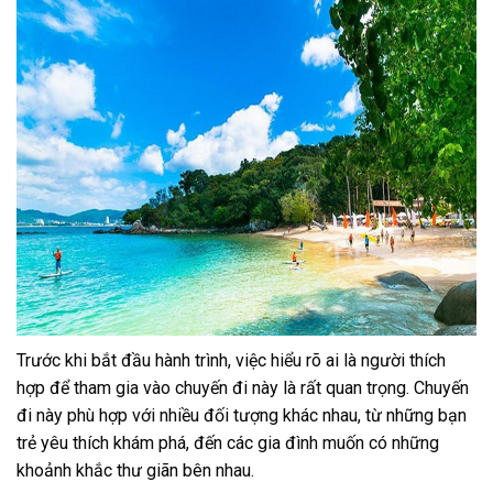
Trước khi bắt đầu hành trình, việc hiểu rõ ai là người thích
hợp để tham gia vào chuyến đi này là rất quan trọng. Chuyến
đi này phù hợp với nhiều đối tượng khác nhau, từ những bạn
trẻ yêu thích khám phá, đến các gia đình muốn có những
khoảnh khắc thư giãn bên nhau.