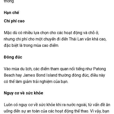
Nếu bạn là một người yêu thích sự yên tĩnh và thư giãn,
chuyến đi này rất thích hợp. Bạn có thể dành thời gian để thư
giãn trên bãi biển hoặc tham gia các liệu pháp spa truyền
thống.
Hạn chế
Chi phí cao
Mặc dù có nhiều lựa chọn cho các hoạt động và chỗ ở,
nhưng chi phí cho một chuyến đi đến Thái Lan vẫn khá cao,
đặc biệt là trong mùa cao điểm.
Đông đúc
Vào mùa du lịch, các điểm tham quan nổi tiếng như Patong
Beach hay James Bond Island thường đông đúc, điều này
có thể làm giảm trải nghiệm của bạn.