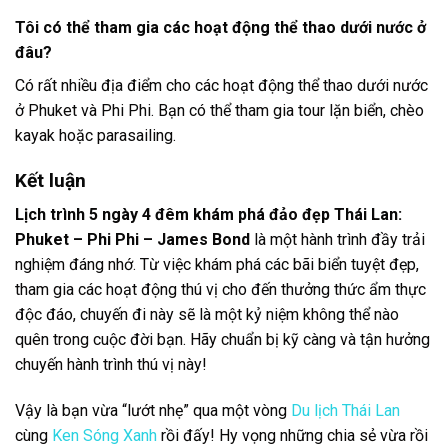
Có, ẩm thực đường phố Thái Lan rất ngon và phong phú. Tuy
nhiên, hãy chú ý đến độ sạch sẽ của nơi bán để đảm bảo
sức khỏe.
Tôi có thể tham gia các hoạt động thể thao dưới nước ở
đâu?
Có rất nhiều địa điểm cho các hoạt động thể thao dưới nước
ở Phuket và Phi Phi. Bạn có thể tham gia tour lặn biển, chèo
kayak hoặc parasailing.
Kết luận
Lịch trình 5 ngày 4 đêm khám phá đảo đẹp Thái Lan:
Phuket – Phi Phi – James Bond
là một hành trình đầy trải
nghiệm đáng nhớ. Từ việc khám phá các bãi biển tuyệt đẹp,
tham gia các hoạt động thú vị cho đến thưởng thức ẩm thực
độc đáo, chuyến đi này sẽ là một kỷ niệm không thể nào
quên trong cuộc đời bạn. Hãy chuẩn bị kỹ càng và tận hưởng