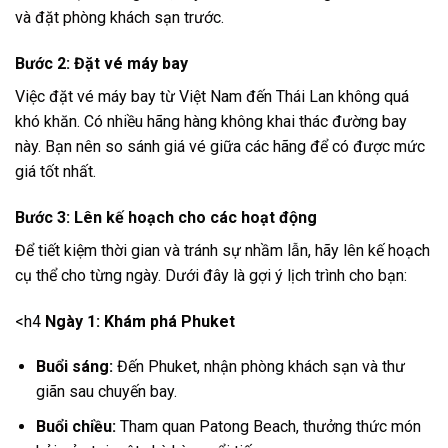
và đặt phòng khách sạn trước.
Bước 2: Đặt vé máy bay
Việc đặt vé máy bay từ Việt Nam đến Thái Lan không quá
khó khăn. Có nhiều hãng hàng không khai thác đường bay
này. Bạn nên so sánh giá vé giữa các hãng để có được mức
giá tốt nhất.
Bước 3: Lên kế hoạch cho các hoạt động
Để tiết kiệm thời gian và tránh sự nhầm lẫn, hãy lên kế hoạch
cụ thể cho từng ngày. Dưới đây là gợi ý lịch trình cho bạn:
<h4
Ngày 1: Khám phá Phuket
Buổi sáng:
Đến Phuket, nhận phòng khách sạn và thư
giãn sau chuyến bay.
Buổi chiều:
Tham quan Patong Beach, thưởng thức món