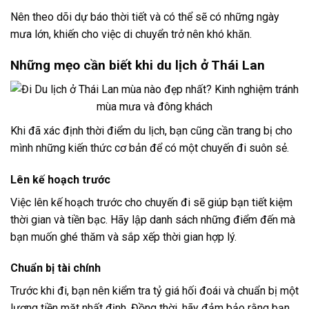
Nên theo dõi dự báo thời tiết và có thể sẽ có những ngày
mưa lớn, khiến cho việc di chuyển trở nên khó khăn.
Những mẹo cần biết khi du lịch ở Thái Lan
Khi đã xác định thời điểm du lịch, bạn cũng cần trang bị cho
mình những kiến thức cơ bản để có một chuyến đi suôn sẻ.
Lên kế hoạch trước
Việc lên kế hoạch trước cho chuyến đi sẽ giúp bạn tiết kiệm
thời gian và tiền bạc. Hãy lập danh sách những điểm đến mà
bạn muốn ghé thăm và sắp xếp thời gian hợp lý.
Chuẩn bị tài chính
Trước khi đi, bạn nên kiểm tra tỷ giá hối đoái và chuẩn bị một
lượng tiền mặt nhất định. Đồng thời, hãy đảm bảo rằng bạn