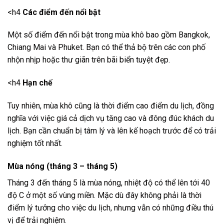
<h4
Các điểm đến nổi bật
Một số điểm đến nổi bật trong mùa khô bao gồm Bangkok,
Chiang Mai và Phuket. Bạn có thể thả bộ trên các con phố
nhộn nhịp hoặc thư giãn trên bãi biển tuyệt đẹp.
<h4
Hạn chế
Tuy nhiên, mùa khô cũng là thời điểm cao điểm du lịch, đồng
nghĩa với việc giá cả dịch vụ tăng cao và đông đúc khách du
lịch. Bạn cần chuẩn bị tâm lý và lên kế hoạch trước để có trải
nghiệm tốt nhất.
Mùa nóng (tháng 3 – tháng 5)
Tháng 3 đến tháng 5 là mùa nóng, nhiệt độ có thể lên tới 40
độ C ở một số vùng miền. Mặc dù đây không phải là thời
điểm lý tưởng cho việc du lịch, nhưng vẫn có những điều thú
vị để trải nghiệm.