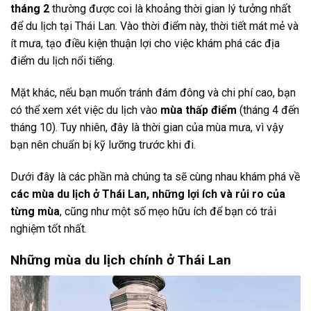
tháng 2
thường được coi là khoảng thời gian lý tưởng nhất
để du lịch tại Thái Lan. Vào thời điểm này, thời tiết mát mẻ và
ít mưa, tạo điều kiện thuận lợi cho việc khám phá các địa
điểm du lịch nổi tiếng.
Mặt khác, nếu bạn muốn tránh đám đông và chi phí cao, bạn
có thể xem xét việc du lịch vào
mùa thấp điểm
(tháng 4 đến
tháng 10). Tuy nhiên, đây là thời gian của mùa mưa, vì vậy
bạn nên chuẩn bị kỹ lưỡng trước khi đi.
Dưới đây là các phần mà chúng ta sẽ cùng nhau khám phá về
các mùa du lịch ở Thái Lan, những lợi ích và rủi ro của
từng mùa
, cũng như một số mẹo hữu ích để bạn có trải
nghiệm tốt nhất.
Những mùa du lịch chính ở Thái Lan