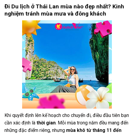
Đi Du lịch ở Thái Lan mùa nào đẹp nhất? Kinh
nghiệm tránh mùa mưa và đông khách
Khi quyết định lên kế hoạch cho chuyến đi, điều đầu tiên bạn
cần xác định là
thời gian
. Mỗi mùa trong năm đều mang đến
những đặc điểm riêng, nhưng
mùa khô từ tháng 11 đến