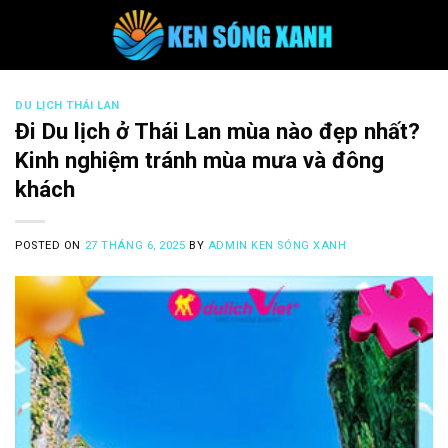
Skip
to
content
DU LỊCH THÁI LAN
Đi Du lịch ở Thái Lan mùa nào đẹp nhất?
Kinh nghiệm tránh mùa mưa và đông
khách
POSTED ON
27 THÁNG 6, 2025
BY
ADMIN KEN SÓNG XANH