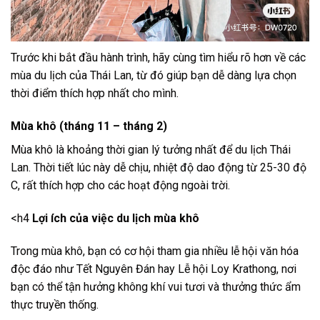
Trước khi bắt đầu hành trình, hãy cùng tìm hiểu rõ hơn về các
mùa du lịch của Thái Lan, từ đó giúp bạn dễ dàng lựa chọn
thời điểm thích hợp nhất cho mình.
Mùa khô (tháng 11 – tháng 2)
Mùa khô là khoảng thời gian lý tưởng nhất để du lịch Thái
Lan. Thời tiết lúc này dễ chịu, nhiệt độ dao động từ 25-30 độ
C, rất thích hợp cho các hoạt động ngoài trời.
<h4
Lợi ích của việc du lịch mùa khô
Trong mùa khô, bạn có cơ hội tham gia nhiều lễ hội văn hóa
độc đáo như Tết Nguyên Đán hay Lễ hội Loy Krathong, nơi
bạn có thể tận hưởng không khí vui tươi và thưởng thức ẩm
thực truyền thống.