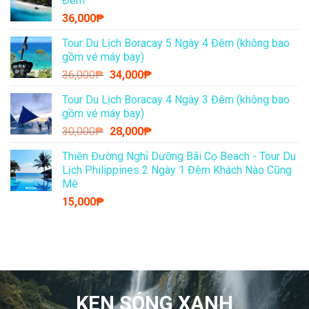
Đêm
36,000
₱
Tour Du Lịch Boracay 5 Ngày 4 Đêm (không bao
gồm vé máy bay)
Giá
Giá
36,000
₱
34,000
₱
gốc
hiện
Tour Du Lịch Boracay 4 Ngày 3 Đêm (không bao
là:
tại
gồm vé máy bay)
36,000₱.
là:
Giá
Giá
30,000
₱
28,000
₱
34,000₱.
gốc
hiện
Thiên Đường Nghỉ Dưỡng Bãi Cọ Beach - Tour Du
là:
tại
Lịch Philippines 2 Ngày 1 Đêm Khách Nào Cũng
30,000₱.
là:
Mê
28,000₱.
15,000
₱
KEN SÓNG XANH