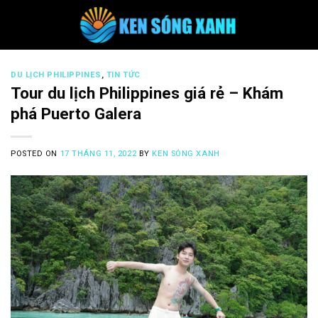
Skip
to
content
DU LỊCH PHILIPPINES
,
TIN TỨC
Tour du lịch Philippines giá rẻ – Khám
phá Puerto Galera
POSTED ON
17 THÁNG 11, 2022
BY
KEN SÓNG XANH