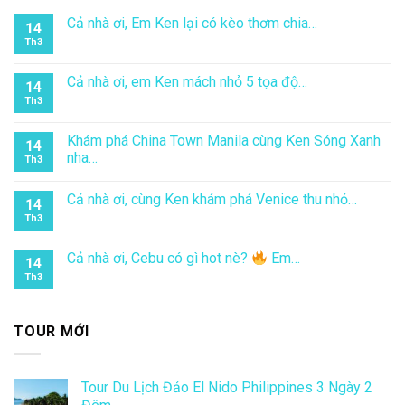
Cả nhà ơi, Em Ken lại có kèo thơm chia…
14
Th3
Cả nhà ơi, em Ken mách nhỏ 5 tọa độ…
14
Th3
Khám phá China Town Manila cùng Ken Sóng Xanh
14
nha…
Th3
Cả nhà ơi, cùng Ken khám phá Venice thu nhỏ…
14
Th3
Cả nhà ơi, Cebu có gì hot nè?
Em…
14
Th3
TOUR MỚI
Tour Du Lịch Đảo El Nido Philippines 3 Ngày 2