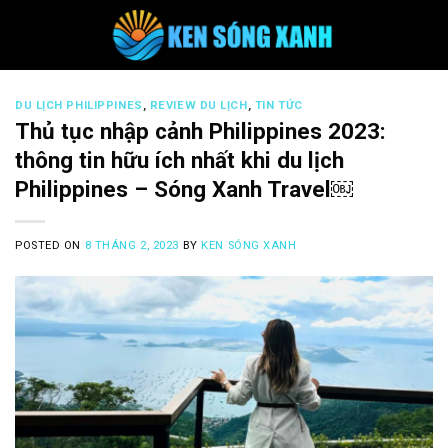
Skip
to
content
DU LỊCH PHILIPPINES
,
REVIEW DU LỊCH
,
TIN TỨC
Thủ tục nhập cảnh Philippines 2023:
thông tin hữu ích nhất khi du lịch
Philippines – Sóng Xanh Travel￼
POSTED ON
8 THÁNG 2, 2023
BY
KEN SÓNG XANH