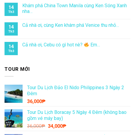
Khám phá China Town Manila cùng Ken Sóng Xanh
14
nha…
Th3
Cả nhà ơi, cùng Ken khám phá Venice thu nhỏ…
14
Th3
Cả nhà ơi, Cebu có gì hot nè?
Em…
14
Th3
TOUR MỚI
Tour Du Lịch Đảo El Nido Philippines 3 Ngày 2
Đêm
36,000
₱
Tour Du Lịch Boracay 5 Ngày 4 Đêm (không bao
gồm vé máy bay)
Giá
Giá
36,000
₱
34,000
₱
gốc
hiện