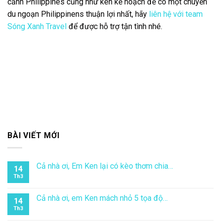
cảnh Philippines cũng như kên kế hoạch để có một chuyến
du ngoạn Philippinens thuận lợi nhất, hãy
liên hệ với team
Sóng Xanh Travel
để được hỗ trợ tận tình nhé.
BÀI VIẾT MỚI
Cả nhà ơi, Em Ken lại có kèo thơm chia…
14
Th3
Cả nhà ơi, em Ken mách nhỏ 5 tọa độ…
14
Th3