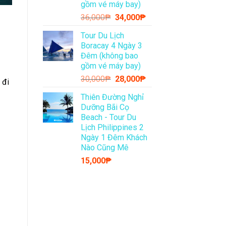
gồm vé máy bay)
Giá
Giá
36,000
₱
34,000
₱
gốc
hiện
Tour Du Lịch
là:
tại
Boracay 4 Ngày 3
36,000₱.
là:
Đêm (không bao
34,000₱.
gồm vé máy bay)
Giá
Giá
30,000
₱
28,000
₱
 đi
gốc
hiện
Thiên Đường Nghỉ
là:
tại
Dưỡng Bãi Cọ
30,000₱.
là:
Beach - Tour Du
28,000₱.
Lịch Philippines 2
Ngày 1 Đêm Khách
Nào Cũng Mê
15,000
₱