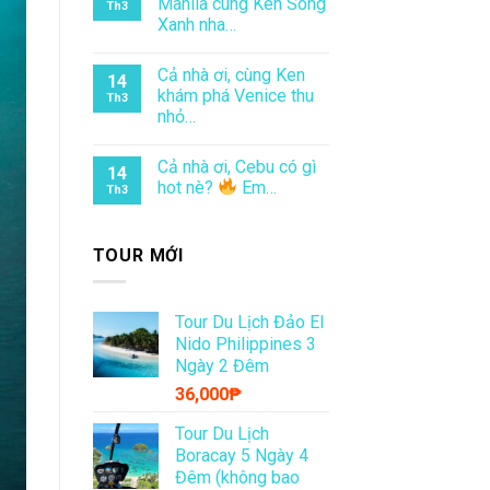
Manila cùng Ken Sóng
Th3
Xanh nha…
Cả nhà ơi, cùng Ken
14
khám phá Venice thu
Th3
nhỏ…
Cả nhà ơi, Cebu có gì
14
hot nè?
Em…
Th3
TOUR MỚI
Tour Du Lịch Đảo El
Nido Philippines 3
Ngày 2 Đêm
36,000
₱
Tour Du Lịch
Boracay 5 Ngày 4
Đêm (không bao