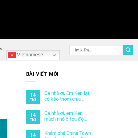
Tìm
P
kiếm:
Vietnamese
BÀI VIẾT MỚI
Cả nhà ơi, Em Ken lại
14
có kèo thơm chia…
Th3
Cả nhà ơi, em Ken
14
mách nhỏ 5 tọa độ…
Th3
Khám phá China Town
14