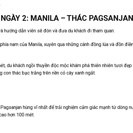
.
túc: NGÀY 2: MANILA – THÁC PAGSANJA
và hướng dẫn viên sẽ đón và đưa du khách đi tham quan:
 phía nam của Manila, xuyên qua những cánh đồng lúa và đồn điề
ét, du khách ngồi thuyền độc mộc khám phá thiên nhiên tươi đẹp
 con thác bạc trắng trên nền cỏ cây xanh ngắt.
c Pagsanjan hùng vĩ nhất để trải nghiệm cảm giác mạnh từ dòng n
 cao hơn 100 mét.