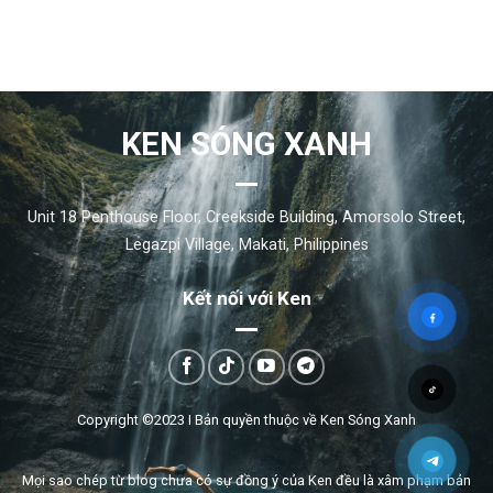
KEN SÓNG XANH
Unit 18 Penthouse Floor, Creekside Building, Amorsolo Street,
Legazpi Village, Makati, Philippines
Kết nối với Ken
Copyright ©2023 I
Bản quyền thuộc về Ken Sóng Xanh
Mọi sao chép từ blog chưa có sự đồng ý của Ken đều là xâm phạm bản