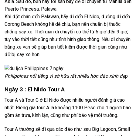
Asia. Sau đó, bạn hãy tới sân bay để di chuyển từ Manila đến
Puerto Princesa, Palawa
Khi đặt chân đến Palawan, hãy đi đến El Nido, đường đi đến
Corong Beach không hề dễ chịu, bạn nên chuẩn bị thuốc
chống say xe. Thời gian di chuyển có thể từ 6 giờ đến 9 giờ,
tùy vào thời tiết cũng như tình hình giao thông. Nếu di chuyển
bằng xe van sẽ giúp bạn tiết kiệm được thời gian cũng như
đỡ bị say xe hơn.
Philippines nổi tiếng vì sở hữu rất nhiều hòn đảo xinh đẹ
p
Ngày 3 : El Nido Tour A
Tour A và Tour C ở El Nido được nhiều người đánh giá cao
nhất. Riêng giá tour A là khoảng 1100 Peso cho 1 người bao
gồm ăn trưa, kính lặn, cũng như phí bảo vệ môi trường.
Tour A thường sẽ đi qua các đảo như sau Big Lagoon, Small