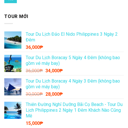
TOUR MỚI
Tour Du Lịch Đảo El Nido Philippines 3 Ngày 2
Đêm
36,000
₱
Tour Du Lịch Boracay 5 Ngày 4 Đêm (không bao
gồm vé máy bay)
Giá
Giá
36,000
₱
34,000
₱
gốc
hiện
Tour Du Lịch Boracay 4 Ngày 3 Đêm (không bao
là:
tại
gồm vé máy bay)
36,000₱.
là:
Giá
Giá
30,000
₱
28,000
₱
34,000₱.
gốc
hiện
Thiên Đường Nghỉ Dưỡng Bãi Cọ Beach - Tour Du
là:
tại
Lịch Philippines 2 Ngày 1 Đêm Khách Nào Cũng
30,000₱.
là:
Mê
28,000₱.
15,000
₱