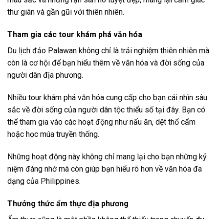
thư giãn và gần gũi với thiên nhiên.
Tham gia các tour khám phá văn hóa
Du lịch đảo Palawan không chỉ là trải nghiệm thiên nhiên mà
còn là cơ hội để bạn hiểu thêm về văn hóa và đời sống của
người dân địa phương.
Nhiều tour khám phá văn hóa cung cấp cho bạn cái nhìn sâu
sắc về đời sống của người dân tộc thiểu số tại đây. Bạn có
thể tham gia vào các hoạt động như nấu ăn, dệt thổ cẩm
hoặc học múa truyền thống.
Những hoạt động này không chỉ mang lại cho bạn những kỷ
niệm đáng nhớ mà còn giúp bạn hiểu rõ hơn về văn hóa đa
dạng của Philippines.
Thưởng thức ẩm thực địa phương