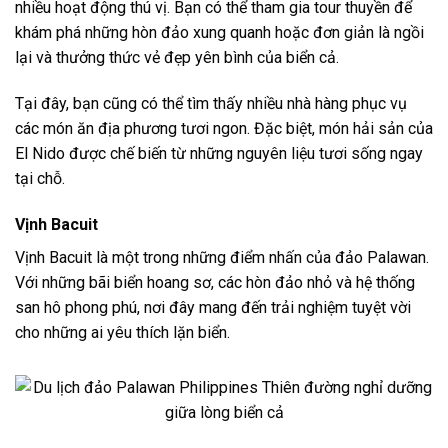
nhiều hoạt động thú vị. Bạn có thể tham gia tour thuyền để
khám phá những hòn đảo xung quanh hoặc đơn giản là ngồi
lại và thưởng thức vẻ đẹp yên bình của biển cả.
Tại đây, bạn cũng có thể tìm thấy nhiều nhà hàng phục vụ
các món ăn địa phương tươi ngon. Đặc biệt, món hải sản của
El Nido được chế biến từ những nguyên liệu tươi sống ngay
tại chỗ.
Vịnh Bacuit
Vịnh Bacuit là một trong những điểm nhấn của đảo Palawan.
Với những bãi biển hoang sơ, các hòn đảo nhỏ và hệ thống
san hô phong phú, nơi đây mang đến trải nghiệm tuyệt vời
cho những ai yêu thích lặn biển.