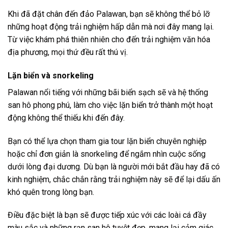
Khi đã đặt chân đến đảo Palawan, bạn sẽ không thể bỏ lỡ
những hoạt động trải nghiệm hấp dẫn mà nơi đây mang lại.
Từ việc khám phá thiên nhiên cho đến trải nghiệm văn hóa
địa phương, mọi thứ đều rất thú vị.
Lặn biển và snorkeling
Palawan nổi tiếng với những bãi biển sạch sẽ và hệ thống
san hô phong phú, làm cho việc lặn biển trở thành một hoạt
động không thể thiếu khi đến đây.
Bạn có thể lựa chọn tham gia tour lặn biển chuyên nghiệp
hoặc chỉ đơn giản là snorkeling để ngắm nhìn cuộc sống
dưới lòng đại dương. Dù bạn là người mới bắt đầu hay đã có
kinh nghiệm, chắc chắn rằng trải nghiệm này sẽ để lại dấu ấn
khó quên trong lòng bạn.
Điều đặc biệt là bạn sẽ được tiếp xúc với các loài cá đầy
màu sắc và những rạn san hô tuyệt đẹp, mang lại cảm giác