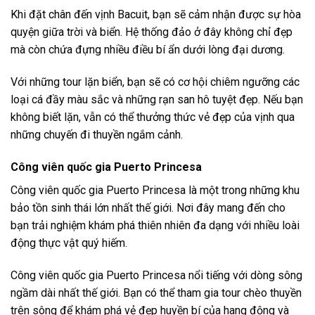
Khi đặt chân đến vịnh Bacuit, bạn sẽ cảm nhận được sự hòa
quyện giữa trời và biển. Hệ thống đảo ở đây không chỉ đẹp
mà còn chứa đựng nhiều điều bí ẩn dưới lòng đại dương.
Với những tour lặn biển, bạn sẽ có cơ hội chiêm ngưỡng các
loại cá đầy màu sắc và những rạn san hô tuyệt đẹp. Nếu bạn
không biết lặn, vẫn có thể thưởng thức vẻ đẹp của vịnh qua
những chuyến đi thuyền ngắm cảnh.
Công viên quốc gia Puerto Princesa
Công viên quốc gia Puerto Princesa là một trong những khu
bảo tồn sinh thái lớn nhất thế giới. Nơi đây mang đến cho
bạn trải nghiệm khám phá thiên nhiên đa dạng với nhiều loài
động thực vật quý hiếm.
Công viên quốc gia Puerto Princesa nổi tiếng với dòng sông
ngầm dài nhất thế giới. Bạn có thể tham gia tour chèo thuyền
trên sông để khám phá vẻ đẹp huyền bí của hang động và