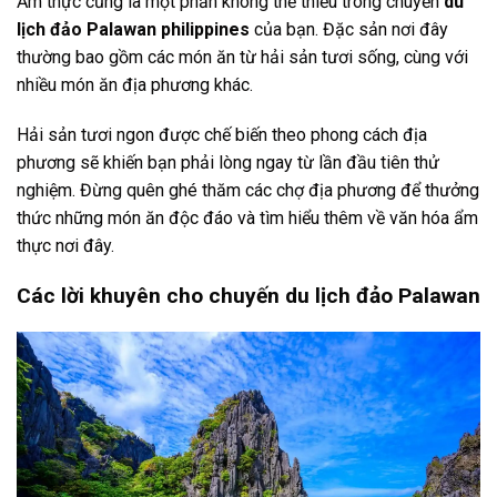
Ẩm thực cũng là một phần không thể thiếu trong chuyến
du
lịch đảo Palawan philippines
của bạn. Đặc sản nơi đây
thường bao gồm các món ăn từ hải sản tươi sống, cùng với
nhiều món ăn địa phương khác.
Hải sản tươi ngon được chế biến theo phong cách địa
phương sẽ khiến bạn phải lòng ngay từ lần đầu tiên thử
nghiệm. Đừng quên ghé thăm các chợ địa phương để thưởng
thức những món ăn độc đáo và tìm hiểu thêm về văn hóa ẩm
thực nơi đây.
Các lời khuyên cho chuyến du lịch đảo Palawan