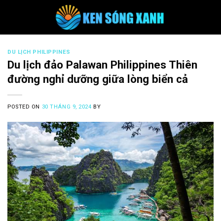
Skip
to
content
DU LỊCH PHILIPPINES
Du lịch đảo Palawan Philippines Thiên
đường nghỉ dưỡng giữa lòng biển cả
POSTED ON
30 THÁNG 9, 2024
BY