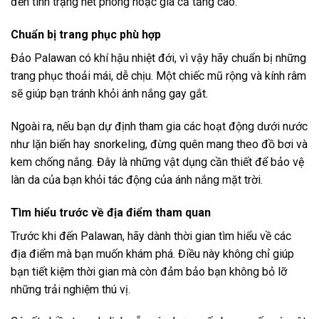
đến tình trạng hết phòng hoặc giá cả tăng cao.
Chuẩn bị trang phục phù hợp
Đảo Palawan có khí hậu nhiệt đới, vì vậy hãy chuẩn bị những
trang phục thoải mái, dễ chịu. Một chiếc mũ rộng và kính râm
sẽ giúp bạn tránh khỏi ánh nắng gay gắt.
Ngoài ra, nếu bạn dự định tham gia các hoạt động dưới nước
như lặn biển hay snorkeling, đừng quên mang theo đồ bơi và
kem chống nắng. Đây là những vật dụng cần thiết để bảo vệ
làn da của bạn khỏi tác động của ánh nắng mặt trời.
Tìm hiểu trước về địa điểm tham quan
Trước khi đến Palawan, hãy dành thời gian tìm hiểu về các
địa điểm mà bạn muốn khám phá. Điều này không chỉ giúp
bạn tiết kiệm thời gian mà còn đảm bảo bạn không bỏ lỡ
những trải nghiệm thú vị.