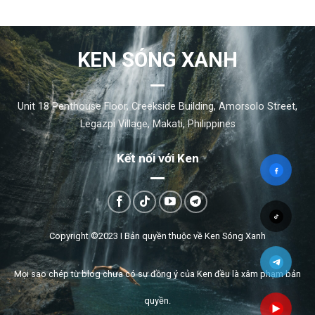
KEN SÓNG XANH
Unit 18 Penthouse Floor, Creekside Building, Amorsolo Street,
Legazpi Village, Makati, Philippines
Kết nối với Ken
Copyright ©2023 I
Bản quyền thuộc về Ken Sóng Xanh
Mọi sao chép từ blog chưa có sự đồng ý của Ken đều là xâm phạm bản
quyền.