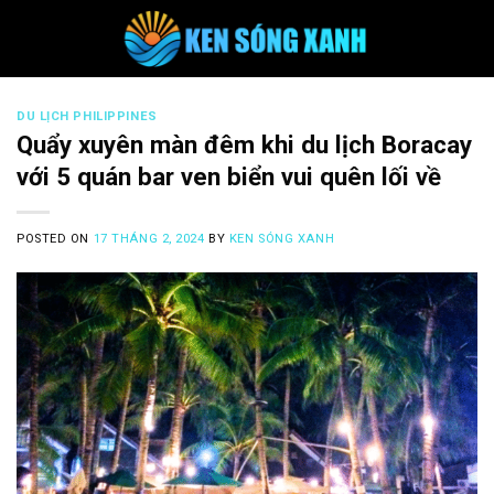
Skip
to
content
DU LỊCH PHILIPPINES
Quẩy xuyên màn đêm khi du lịch Boracay
với 5 quán bar ven biển vui quên lối về
POSTED ON
17 THÁNG 2, 2024
BY
KEN SÓNG XANH