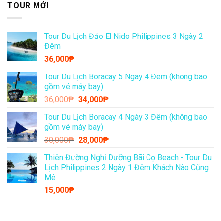
TOUR MỚI
Tour Du Lịch Đảo El Nido Philippines 3 Ngày 2
Đêm
36,000
₱
Tour Du Lịch Boracay 5 Ngày 4 Đêm (không bao
gồm vé máy bay)
Giá
Giá
36,000
₱
34,000
₱
gốc
hiện
Tour Du Lịch Boracay 4 Ngày 3 Đêm (không bao
là:
tại
gồm vé máy bay)
36,000₱.
là:
Giá
Giá
30,000
₱
28,000
₱
34,000₱.
gốc
hiện
Thiên Đường Nghỉ Dưỡng Bãi Cọ Beach - Tour Du
là:
tại
Lịch Philippines 2 Ngày 1 Đêm Khách Nào Cũng
30,000₱.
là:
Mê
28,000₱.
15,000
₱