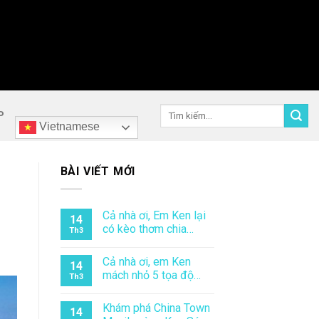
Tìm
P
kiếm:
Vietnamese
BÀI VIẾT MỚI
Cả nhà ơi, Em Ken lại
14
có kèo thơm chia…
Th3
Cả nhà ơi, em Ken
14
mách nhỏ 5 tọa độ…
Th3
Khám phá China Town
14