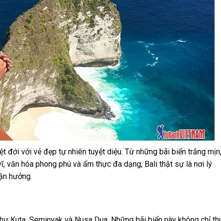
t đới với vẻ đẹp tự nhiên tuyệt diệu. Từ những bãi biển trắng mịn
ĩ, văn hóa phong phú và ẩm thực đa dạng, Bali thật sự là nơi lý
tận hưởng.
n
 như Kuta, Seminyak và Nusa Dua. Những bãi biển này không chỉ th