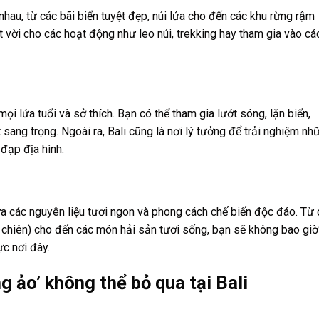
 nhau, từ các bãi biển tuyệt đẹp, núi lửa cho đến các khu rừng rậm
ệt vời cho các hoạt động như leo núi, trekking hay tham gia vào cá
mọi lứa tuổi và sở thích. Bạn có thể tham gia lướt sóng, lặn biển,
t sang trọng. Ngoài ra, Bali cũng là nơi lý tưởng để trải nghiệm nh
đạp địa hình.
ữa các nguyên liệu tươi ngon và phong cách chế biến độc đáo. Từ 
chiên) cho đến các món hải sản tươi sống, bạn sẽ không bao giờ
c nơi đây.
g ảo’ không thể bỏ qua tại Bali