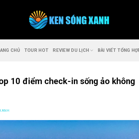
ANG CHỦ
TOUR HOT
REVIEW DU LỊCH
BÀI VIẾT TỔNG HỢ
 Top 10 điểm check-in sống ảo không
 XANH