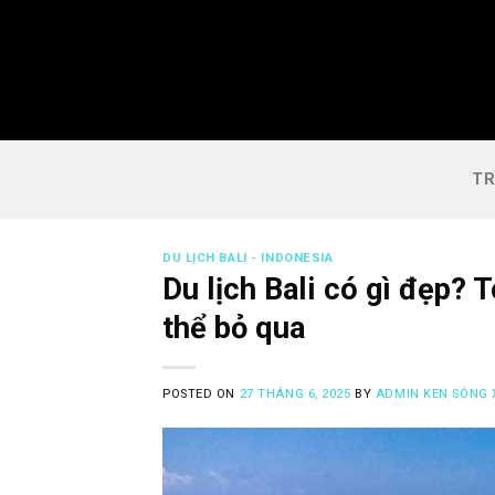
Skip
to
content
TR
DU LỊCH BALI - INDONESIA
Du lịch Bali có gì đẹp?
thể bỏ qua
POSTED ON
27 THÁNG 6, 2025
BY
ADMIN KEN SÓNG