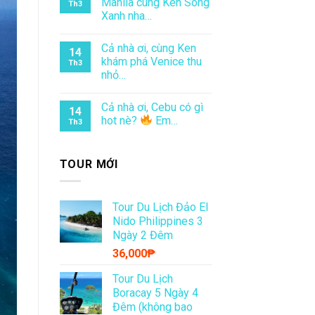
Manila cùng Ken Sóng
Th3
Xanh nha…
Cả nhà ơi, cùng Ken
14
khám phá Venice thu
Th3
nhỏ…
Cả nhà ơi, Cebu có gì
14
hot nè?
Em…
Th3
TOUR MỚI
Tour Du Lịch Đảo El
Nido Philippines 3
Ngày 2 Đêm
36,000
₱
Tour Du Lịch
Boracay 5 Ngày 4
Đêm (không bao