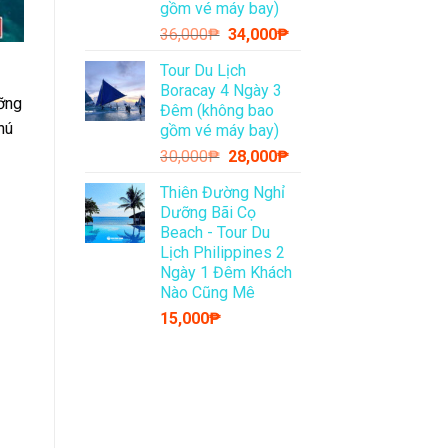
gồm vé máy bay)
Giá
Giá
36,000
₱
34,000
₱
gốc
hiện
Tour Du Lịch
là:
tại
Boracay 4 Ngày 3
36,000₱.
là:
ưỡng
Đêm (không bao
34,000₱.
hú
gồm vé máy bay)
Giá
Giá
30,000
₱
28,000
₱
gốc
hiện
Thiên Đường Nghỉ
là:
tại
Dưỡng Bãi Cọ
30,000₱.
là:
Beach - Tour Du
28,000₱.
Lịch Philippines 2
Ngày 1 Đêm Khách
Nào Cũng Mê
15,000
₱