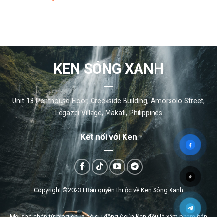
KEN SÓNG XANH
Unit 18 Penthouse Floor, Creekside Building, Amorsolo Street,
Legazpi Village, Makati, Philippines
Kết nối với Ken
Copyright ©2023 I
Bản quyền thuộc về Ken Sóng Xanh
Mọi sao chép từ blog chưa có sự đồng ý của Ken đều là xâm phạm bản