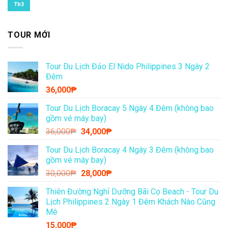
Th3
TOUR MỚI
Tour Du Lịch Đảo El Nido Philippines 3 Ngày 2
Đêm
36,000
₱
Tour Du Lịch Boracay 5 Ngày 4 Đêm (không bao
gồm vé máy bay)
Giá
Giá
36,000
₱
34,000
₱
gốc
hiện
Tour Du Lịch Boracay 4 Ngày 3 Đêm (không bao
là:
tại
gồm vé máy bay)
36,000₱.
là:
Giá
Giá
30,000
₱
28,000
₱
34,000₱.
gốc
hiện
Thiên Đường Nghỉ Dưỡng Bãi Cọ Beach - Tour Du
là:
tại
Lịch Philippines 2 Ngày 1 Đêm Khách Nào Cũng
30,000₱.
là:
Mê
28,000₱.
15,000
₱