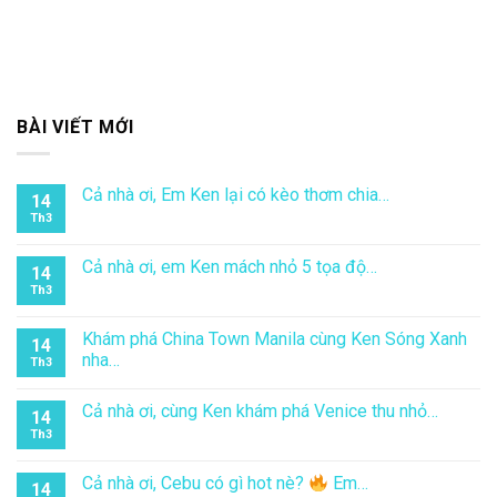
BÀI VIẾT MỚI
Cả nhà ơi, Em Ken lại có kèo thơm chia…
14
Th3
Cả nhà ơi, em Ken mách nhỏ 5 tọa độ…
14
Th3
Khám phá China Town Manila cùng Ken Sóng Xanh
14
nha…
Th3
Cả nhà ơi, cùng Ken khám phá Venice thu nhỏ…
14
Th3
Cả nhà ơi, Cebu có gì hot nè?
Em…
14