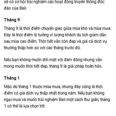
mưa cũng có nhiều điều thú vị để khám phá.
Tháng Nào Lý Tưởng Nhất Để Du Lịch Bali Lần
Đầu?
Có rất nhiều yếu tố cần cân nhắc khi xác định tháng nào là lý
tưởng nhất để
du lịch Bali
lần đầu. Dưới đây là một số tháng
đáng chú ý mà bạn nên cân nhắc:
Tháng 6 và Tháng 7
Tháng 6 và tháng 7 là thời điểm tuyệt vời để ghé thăm Bali.
Đây là thời điểm giữa mùa khô, khi thời tiết ít mưa và nhiệt
độ dễ chịu. Các bãi biển trở nên đông đúc nhưng vẫn đủ
không gian cho mọi người tận hưởng.
Ngoài ra, tháng 7 là tháng có nhiều lễ hội văn hóa diễn ra, bạn
sẽ có cơ hội trải nghiệm các hoạt động truyền thống độc
đáo của Bali.