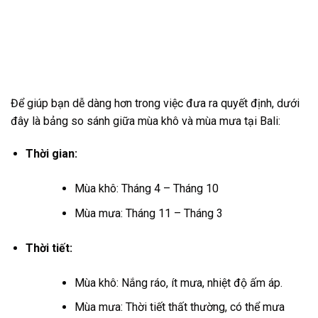
Dù vậy, mùa mưa cũng mang lại vẻ đẹp riêng cho hòn đảo
với cảnh vật xanh tươi và không khí trong lành. Nếu bạn yêu
thích sự yên tĩnh và muốn trải nghiệm Bali theo cách khác,
mùa mưa có thể là lựa chọn tốt.
Một nhược điểm lớn là thời tiết có thể ảnh hưởng đến các
hoạt động ngoài trời. Mưa lớn có thể khiến kế hoạch tham
quan của bạn bị gián đoạn. Tuy nhiên, nếu bạn biết tận dụng
thời gian, vẫn có rất nhiều điều thú vị để khám phá trong mùa
mưa.
Mùa Khô và Mùa Mưa ở Bali: So Sánh và Lời
Khuyên