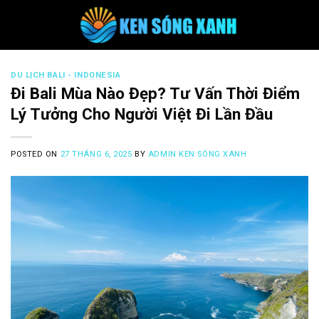
Skip
to
content
DU LỊCH BALI - INDONESIA
Đi Bali Mùa Nào Đẹp? Tư Vấn Thời Điểm
Lý Tưởng Cho Người Việt Đi Lần Đầu
POSTED ON
27 THÁNG 6, 2025
BY
ADMIN KEN SÓNG XANH