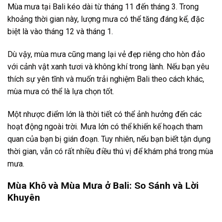
Mùa khô tại Bali thường kéo dài từ tháng 4 đến tháng 10
hàng năm. Đây là thời điểm lý tưởng để du khách khám phá
các bãi biển, tham gia các hoạt động ngoài trời.
Khí hậu mùa khô dễ chịu với ánh nắng mặt trời rực rỡ và ít
mưa. Nhiệt độ trung bình dao động từ 28°C đến 32°C, tạo
điều kiện thuận lợi cho mọi hoạt động như lướt sóng, đi bộ
đường dài hay tham quan các địa điểm nổi tiếng.
Tuy nhiên, mùa khô cũng là mùa cao điểm du lịch. Bạn sẽ
thấy lượng khách tăng cao, dẫn đến tình trạng đông đúc tại
các địa điểm tham quan. Giá cả cho dịch vụ lưu trú và ăn
uống cũng có xu hướng tăng lên vào thời gian này.
Mùa Mưa (Tháng 11 đến Tháng 3)
Mùa mưa tại Bali kéo dài từ tháng 11 đến tháng 3. Trong
khoảng thời gian này, lượng mưa có thể tăng đáng kể, đặc
biệt là vào tháng 12 và tháng 1.