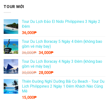
Cả nhà ơi, Em Ken lại có kèo thơm chia…
14
Th3
Cả nhà ơi, em Ken mách nhỏ 5 tọa độ…
14
Th3
Khám phá China Town Manila cùng Ken Sóng Xanh
14
nha…
Th3
Cả nhà ơi, cùng Ken khám phá Venice thu nhỏ…
14
Th3
Cả nhà ơi, Cebu có gì hot nè?
Em…
14
Th3
TOUR MỚI