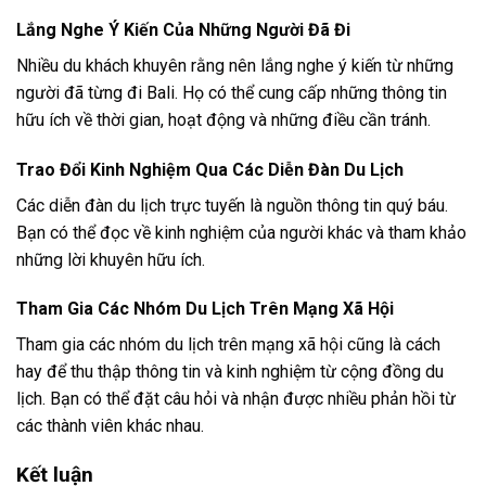
phục phù hợp. Đặc biệt là trong mùa mưa, bạn nên mang
theo ô hoặc áo mưa để đảm bảo không bị bất ngờ.
Quyết Định Về Lịch Trình Linh Hoạt
Dù bạn có kế hoạch cụ thể đến đâu, hãy luôn chuẩn bị sẵn
sàng cho sự thay đổi. Tình hình thời tiết đôi khi không thể
đoán trước, do đó bạn cần có lịch trình linh hoạt để tận
hưởng chuyến đi tốt nhất.
Kinh Nghiệm Thực Tế Chọn Thời Điểm Đi Bali
Từ Du Khách Việt
Những du khách đã từng đến Bali đều có những chia sẻ quý
giá về kinh nghiệm chọn thời điểm phù hợp. Dưới đây là một
số gợi ý từ những người đã trải nghiệm thực tế:
Lắng Nghe Ý Kiến Của Những Người Đã Đi
Nhiều du khách khuyên rằng nên lắng nghe ý kiến từ những