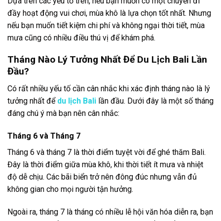
Mùa khô: Thích hợp cho các hoạt động ngoài
trời, bơi lội, lặn biển.
Mùa mưa: Thích hợp cho việc khám phá văn
hóa, tham quan các ngôi chùa và thư giãn tại
spa.
Chi phí:
Mùa khô: Giá dịch vụ tăng cao do mùa cao
điểm.
Mùa mưa: Giá dịch vụ thường thấp hơn, tìm
kiếm ưu đãi dễ dàng hơn.
Dựa trên các yếu tố trên, nếu bạn muốn có một chuyến đi
đầy hoạt động vui chơi, mùa khô là lựa chọn tốt nhất. Nhưng
nếu bạn muốn tiết kiệm chi phí và không ngại thời tiết, mùa