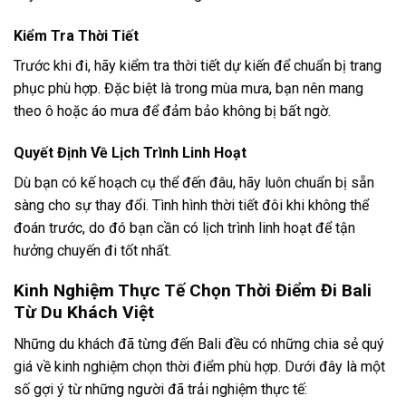
Chi Phí Hoạt Động
Chi phí cho các hoạt động giải trí như lướt sóng, lặn biển hay
tour du lịch thường không thay đổi nhiều theo mùa. Tuy nhiên,
bạn cũng nên kiểm tra các gói dịch vụ để tìm ra lựa chọn tốt
nhất cho ngân sách của mình.
Lưu Ý Quan Trọng Khi Lên Kế Hoạch Đến Bali
Theo Mùa
Khi lên kế hoạch cho chuyến đi Bali của bạn, có một số điều
quan trọng mà bạn cần lưu ý:
Nên Đặt Vé Máy Bay Sớm
Nếu bạn dự định đến Bali vào mùa khô, hãy đặt vé máy bay
càng sớm càng tốt để tránh việc giá vé tăng cao. Các chuyến
bay vào mùa cao điểm thường hết nhanh.
Kiểm Tra Thời Tiết
Trước khi đi, hãy kiểm tra thời tiết dự kiến để chuẩn bị trang