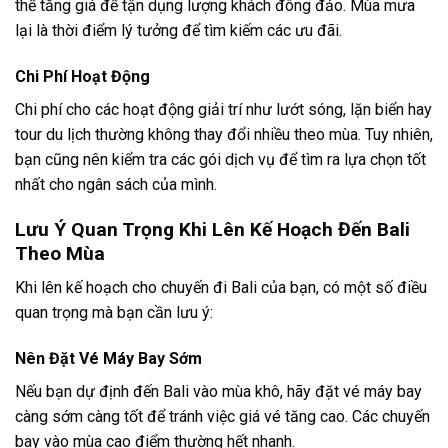
Chuyến Đi Bali
Chắc chắn rằng mùa du lịch ảnh hưởng rất lớn đến chi phí
của chuyến đi Bali. Dưới đây là một số điểm bạn cần lưu ý
về ngân sách của mình.
Chi Phí Lưu Trú
Giá thuê phòng khách sạn hoặc villa thường tăng cao trong
mùa khô, đặc biệt là vào các tháng 6 và 7. Ngược lại, mùa
mưa thường có giá thấp hơn và nhiều chương trình khuyến
mãi từ các khách sạn.
Chi Phí Ăn Uống
Giá cả thực phẩm và đồ uống tại các nhà hàng cũng có sự
thay đổi theo mùa. Trong mùa cao điểm, nhiều nhà hàng có
thể tăng giá để tận dụng lượng khách đông đảo. Mùa mưa
lại là thời điểm lý tưởng để tìm kiếm các ưu đãi.