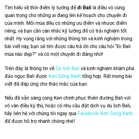
người đã từng đi Bali. Họ có thể cung cấp những thông tin
hữu ích về thời gian, hoạt động và những điều cần tránh.
Trao Đổi Kinh Nghiệm Qua Các Diễn Đàn Du Lịch
Các diễn đàn du lịch trực tuyến là nguồn thông tin quý báu.
Bạn có thể đọc về kinh nghiệm của người khác và tham khảo
những lời khuyên hữu ích.
Tham Gia Các Nhóm Du Lịch Trên Mạng Xã Hội
Tham gia các nhóm du lịch trên mạng xã hội cũng là cách
hay để thu thập thông tin và kinh nghiệm từ cộng đồng du
lịch. Bạn có thể đặt câu hỏi và nhận được nhiều phản hồi từ
các thành viên khác nhau.
Kết luận
Tìm hiểu về thời điểm lý tưởng để
đi Bali
là điều vô cùng
quan trọng cho những ai đang lên kế hoạch cho chuyến đi
của mình. Mỗi mùa đều có những ưu điểm và nhược điểm