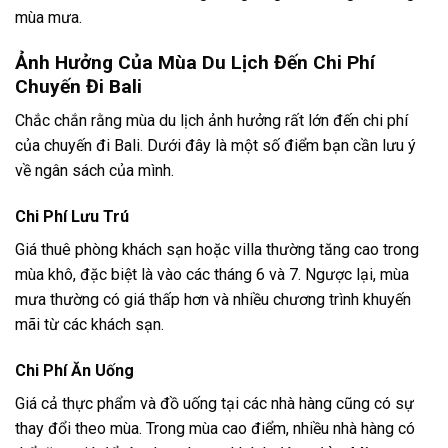
Trong mùa mưa, các hoạt động ngoài trời có thể bị hạn chế,
nhưng vẫn còn rất nhiều thứ để làm. Bạn có thể dành thời
gian tham quan các ngôi đền nổi tiếng như Uluwatu hoặc
Tanah Lot.
Ngoài ra, những ngày mưa cũng là cơ hội tuyệt vời để thư
giãn tại các spa, nơi bạn có thể tận hưởng trị liệu massage,
chăm sóc sắc đẹp và thư giãn. Khám phá nền văn hóa địa
phương qua các lớp học nấu ăn cũng là một lựa chọn thú vị.
Kết Hợp Hoạt Động Trong Cả Hai Mùa
Nếu bạn có cơ hội ở lại lâu hơn, hãy lên kế hoạch kết hợp các
hoạt động từ cả hai mùa. Ví dụ, bạn có thể dành vài ngày
đầu tiên ở Bali để tham gia các hoạt động ngoài trời trong
mùa khô, sau đó dành thời gian nghỉ ngơi và thư giãn trong
mùa mưa.
Ảnh Hưởng Của Mùa Du Lịch Đến Chi Phí