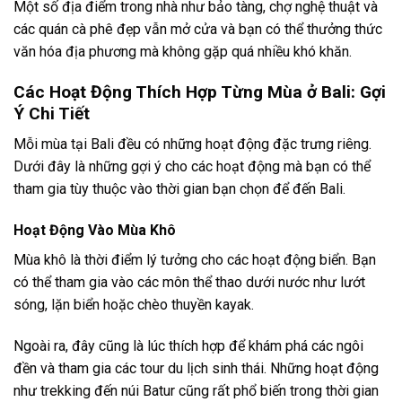
Tháng 9
Tháng 9 là thời điểm chuyển giao giữa mùa khô và mùa mưa.
Đây là thời điểm lý tưởng vì lượng khách du lịch giảm dần
sau mùa cao điểm. Thời tiết vẫn còn đẹp và giá cả dịch vụ
thường thấp hơn so với các tháng trước đó.
Nếu bạn không muốn đối mặt với đám đông nhưng vẫn
mong muốn thời tiết đẹp, tháng 9 là giải pháp hoàn hảo.
Tháng 1
Mặc dù tháng 1 thuộc mùa mưa, nhưng đây cũng là thời
điểm có giá dịch vụ thấp nhất trong năm. Nếu bạn không
ngại mưa và muốn trải nghiệm Bali một cách thư giãn, tháng
1 có thể là lựa chọn tốt.
Một số địa điểm trong nhà như bảo tàng, chợ nghệ thuật và
các quán cà phê đẹp vẫn mở cửa và bạn có thể thưởng thức
văn hóa địa phương mà không gặp quá nhiều khó khăn.