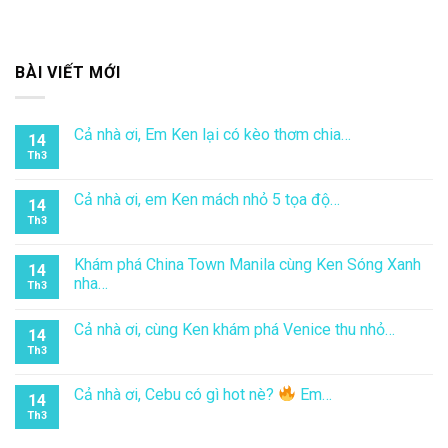
riêng, và bạn cần cân nhắc kỹ lưỡng để có trải nghiệm tốt
nhất. Hy vọng rằng với những thông tin và kinh nghiệm trong
bài viết này, bạn sẽ tìm được câu trả lời cho câu hỏi “Đi Bali
mùa nào đẹp?” và có một chuyến đi đáng nhớ!
Trên đây là thông tin về
Du lịch Bali
và kinh nghiệm khám phá
đảo ngọc Bali được
Ken Sóng Xanh
tổng hợp. Rất mong bài
viết đã đáp ứng cho thắc mắc của bạn.
Nếu đã sẵn sàng cùng Ken chinh phục thiên đường Bali với
vô vàn điều kỳ thú, hoặc có nhu cầu đặt dịch vụ du lịch Bali,
hãy liên hệ với chúng tôi ngay qua
Facebook Ken Sóng Xanh
để được hỗ trợ nhanh chóng nhé!
BÀI VIẾT MỚI