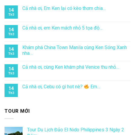
Cả nhà ơi, Em Ken lại có kèo thơm chia…
14
Th3
Cả nhà ơi, em Ken mách nhỏ 5 tọa độ…
14
Th3
Khám phá China Town Manila cùng Ken Sóng Xanh
14
nha…
Th3
Cả nhà ơi, cùng Ken khám phá Venice thu nhỏ…
14
Th3
Cả nhà ơi, Cebu có gì hot nè?
Em…
14
Th3
TOUR MỚI
Tour Du Lịch Đảo El Nido Philippines 3 Ngày 2