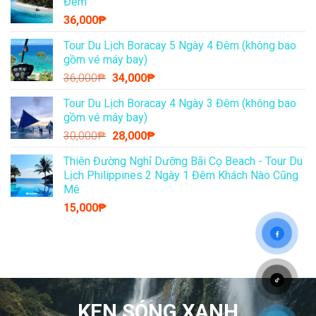
Đêm
36,000
₱
Tour Du Lịch Boracay 5 Ngày 4 Đêm (không bao
gồm vé máy bay)
Giá
Giá
36,000
₱
34,000
₱
gốc
hiện
Tour Du Lịch Boracay 4 Ngày 3 Đêm (không bao
là:
tại
gồm vé máy bay)
36,000₱.
là:
Giá
Giá
30,000
₱
28,000
₱
34,000₱.
gốc
hiện
Thiên Đường Nghỉ Dưỡng Bãi Cọ Beach - Tour Du
là:
tại
Lịch Philippines 2 Ngày 1 Đêm Khách Nào Cũng
30,000₱.
là:
Mê
28,000₱.
15,000
₱
KEN SÓNG XANH