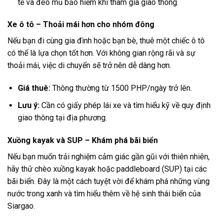
tế và đeo mũ bảo hiểm khi tham gia giao thông.
Xe ô tô – Thoải mái hơn cho nhóm đông
Nếu bạn đi cùng gia đình hoặc bạn bè, thuê một chiếc ô tô
có thể là lựa chọn tốt hơn. Với không gian rộng rãi và sự
thoải mái, việc di chuyển sẽ trở nên dễ dàng hơn.
Giá thuê:
Thông thường từ 1500 PHP/ngày trở lên.
Lưu ý:
Cần có giấy phép lái xe và tìm hiểu kỹ về quy định
giao thông tại địa phương.
Xuồng kayak và SUP – Khám phá bãi biển
Nếu bạn muốn trải nghiệm cảm giác gần gũi với thiên nhiên,
hãy thử chèo xuồng kayak hoặc paddleboard (SUP) tại các
bãi biển. Đây là một cách tuyệt vời để khám phá những vùng
nước trong xanh và tìm hiểu thêm về hệ sinh thái biển của
Siargao.