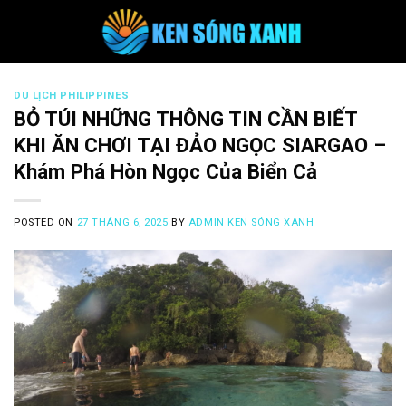
Skip
to
content
DU LỊCH PHILIPPINES
BỎ TÚI NHỮNG THÔNG TIN CẦN BIẾT
KHI ĂN CHƠI TẠI ĐẢO NGỌC SIARGAO –
Khám Phá Hòn Ngọc Của Biển Cả
POSTED ON
27 THÁNG 6, 2025
BY
ADMIN KEN SÓNG XANH