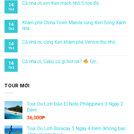
Cả nhà ơi, em Ken mách nhỏ 5 tọa độ…
14
Th3
Khám phá China Town Manila cùng Ken Sóng Xanh
14
nha…
Th3
Cả nhà ơi, cùng Ken khám phá Venice thu nhỏ…
14
Th3
Cả nhà ơi, Cebu có gì hot nè?
Em…
14
Th3
TOUR MỚI
Tour Du Lịch Đảo El Nido Philippines 3 Ngày 2
Đêm
36,000
₱
Tour Du Lịch Boracay 5 Ngày 4 Đêm (không bao