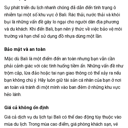
Dù Bali có rất nhiều điều hấp dẫn, nhưng cũng không thể phủ
nhận rằng nơi đây vẫn còn tồn tại một số vấn đề cần được
chú ý. Dưới đây là những góc khuất mà bạn nên cân nhắc
trước khi quyết định đi du lịch đến Bali.
Tình trạng ô nhiễm
Sự phát triển du lịch nhanh chóng đã dẫn đến tình trạng ô
nhiễm tại một số khu vực ở Bali. Rác thải, nước thải và khói
bụi là những vấn đề gây lo ngại cho người dân địa phương
và du khách. Khi đến Bali, bạn nên ý thức về việc bảo vệ môi
trường và hạn chế sử dụng đồ nhựa dùng một lần.
Bảo mật và an toàn
Mặc dù Bali là một điểm đến an toàn nhưng bạn vẫn cần
phải cảnh giác với các tình huống tiềm ẩn. Những vấn đề như
trộm cắp, lừa đảo hoặc tai nạn giao thông có thể xảy ra nếu
bạn không chú ý. Hãy luôn giữ tài sản cá nhân của bạn ở nơi