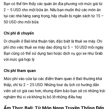
tiện nghi, các resort cao cấp sẽ có giá từ 100 USD trở lên
mỗi đêm. Trong khi đó, các homestay và hostel có mức giá
chỉ từ 20 USD, phù hợp với những ai muốn tiết kiệm.
Chi phí ăn uống
Ẩm thực Bali rất phong phú và giá cả cũng vô cùng hợp lý.
Bạn có thể tìm thấy các quán ăn địa phương với mức giá từ
2 – 5 USD cho một bữa ăn. Nếu bạn muốn thử các món ăn
tại các nhà hàng sang trọng, hãy chuẩn bị ngân sách từ 15 –
50 USD cho mỗi bữa.
Chi phí di chuyển
Di chuyển ở Bali khá thuận tiện, đặc biệt là thuê xe máy. Chi
phí cho việc thuê xe máy dao động từ 5 – 10 USD mỗi ngày.
Bạn cũng có thể sử dụng taxi hoặc dịch vụ gọi xe như Grab
với mức giá hợp lý.
Chi phí tham quan