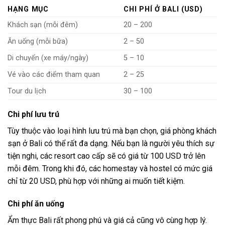
Đỏ?
Chi phí là một yếu tố quan trọng khi quyết định đi du lịch đến
bất kỳ đâu, và Bali cũng không phải là ngoại lệ. Dưới đây là
bảng so sánh chi phí khi
du lịch Bali
để bạn có cái nhìn tổng
quan hơn.
HẠNG MỤC
CHI PHÍ Ở BALI (USD)
Khách sạn (mỗi đêm)
20 – 200
Ăn uống (mỗi bữa)
2 – 50
Di chuyển (xe máy/ngày)
5 – 10
Vé vào các điểm tham quan
2 – 25
Tour du lịch
30 – 100
Chi phí lưu trú
Tùy thuộc vào loại hình lưu trú mà bạn chọn, giá phòng khách
sạn ở Bali có thể rất đa dạng. Nếu bạn là người yêu thích sự