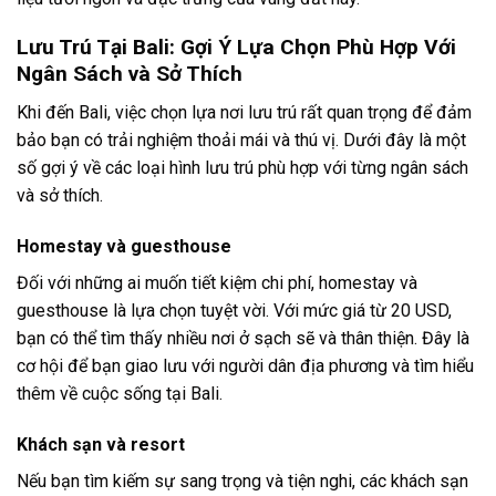
Nếu bạn muốn tìm hiểu thêm về ẩm thực Bali, hãy tham gia
vào các lớp học nấu ăn địa phương. Bạn sẽ được hướng dẫn
cách chế biến các món ăn truyền thống và có cơ hội thưởng
thức thành phẩm của mình. Ngoài ra, các chợ ẩm thực ở
Ubud cũng là nơi tuyệt vời để bạn khám phá những nguyên
liệu tươi ngon và đặc trưng của vùng đất này.
Lưu Trú Tại Bali: Gợi Ý Lựa Chọn Phù Hợp Với
Ngân Sách và Sở Thích
Khi đến Bali, việc chọn lựa nơi lưu trú rất quan trọng để đảm
bảo bạn có trải nghiệm thoải mái và thú vị. Dưới đây là một
số gợi ý về các loại hình lưu trú phù hợp với từng ngân sách
và sở thích.
Homestay và guesthouse
Đối với những ai muốn tiết kiệm chi phí, homestay và
guesthouse là lựa chọn tuyệt vời. Với mức giá từ 20 USD,