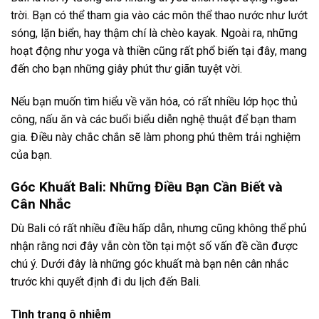
đến cho du khách nhiều lựa chọn phong phú. Từ các quán cà
phê nhỏ đến những nhà hàng sang trọng, bạn sẽ không bao
giờ thiếu những món ăn ngon.
Hoạt động giải trí đa dạng
Bali là nơi lý tưởng cho những ai yêu thích hoạt động ngoài
trời. Bạn có thể tham gia vào các môn thể thao nước như lướt
sóng, lặn biển, hay thậm chí là chèo kayak. Ngoài ra, những
hoạt động như yoga và thiền cũng rất phổ biến tại đây, mang
đến cho bạn những giây phút thư giãn tuyệt vời.
Nếu bạn muốn tìm hiểu về văn hóa, có rất nhiều lớp học thủ
công, nấu ăn và các buổi biểu diễn nghệ thuật để bạn tham
gia. Điều này chắc chắn sẽ làm phong phú thêm trải nghiệm
của bạn.
Góc Khuất Bali: Những Điều Bạn Cần Biết và
Cân Nhắc