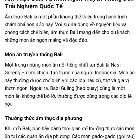
Mức phí vào cửa tại các điểm tham quan ở Bali thường khá
thấp, chỉ từ 2 – 25 USD. Những tour du lịch có hướng dẫn
viên sẽ có giá cao hơn, nhưng đảm bảo bạn sẽ có những trải
nghiệm thú vị và không bị bỏ lỡ những điều hay.
Ẩm Thực Bali: Từ Món Ngon Truyền Thống Đến
Trải Nghiệm Quốc Tế
Ẩm thực Bali là một phần không thể thiếu trong hành trình
khám phá hòn đảo này. Với sự đa dạng về nguyên liệu và
phong cách chế biến, ẩm thực Bali mang đến cho du khách
những món ăn ngon miệng và độc đáo.
Món ăn truyền thống Bali
Một trong những món ăn nổi tiếng nhất tại Bali là Nasi
Goreng – cơm chiên đặc trưng của người Indonesia. Món ăn
này thường được chế biến với các loại rau củ, thịt và gia vị
thơm ngon. Ngoài ra, Babi Guling (heo quay) cũng là một