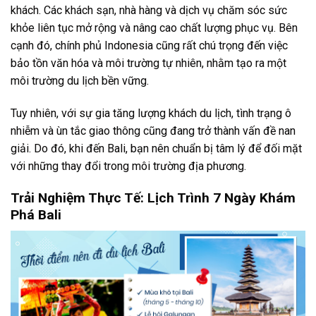
khách. Các khách sạn, nhà hàng và dịch vụ chăm sóc sức
khỏe liên tục mở rộng và nâng cao chất lượng phục vụ. Bên
cạnh đó, chính phủ Indonesia cũng rất chú trọng đến việc
bảo tồn văn hóa và môi trường tự nhiên, nhằm tạo ra một
môi trường du lịch bền vững.
Tuy nhiên, với sự gia tăng lượng khách du lịch, tình trạng ô
nhiễm và ùn tắc giao thông cũng đang trở thành vấn đề nan
giải. Do đó, khi đến Bali, bạn nên chuẩn bị tâm lý để đối mặt
với những thay đổi trong môi trường địa phương.
Trải Nghiệm Thực Tế: Lịch Trình 7 Ngày Khám
Phá Bali