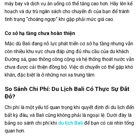
an toàn và tránh đi một mình vào ban đêm ở những khu vực
hẻo lánh.
Giá cả không ổn định
Giá cả dịch vụ du lịch tại Bali có thể dao động tùy thuộc vào
mùa du lịch. Trong mùa cao điểm, giá phòng khách sạn, vé
máy bay và dịch vụ ăn uống có thể tăng cao hơn. Hãy lên kế
hoạch và dự trù ngân sách cho chuyến đi của bạn để tránh
tình trạng “choáng ngợp” khi gặp phải mức giá cao.
Cơ sở hạ tầng chưa hoàn thiện
Mặc dù Bali đang nỗ lực phát triển cơ sở hạ tầng nhưng vẫn
còn nhiều khu vực chưa đáp ứng đủ nhu cầu của du khách.
Đường sá, giao thông công cộng và hệ thống thoát nước vẫn
chưa được cải thiện đồng bộ. Việc di chuyển có thể gặp khó
khăn, đặc biệt là ở những nơi xa trung tâm.
So Sánh Chi Phí: Du Lịch Bali Có Thực Sự Đắt