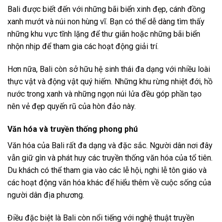
Không còn nghi ngờ gì nữa, Bali là một trong những điểm
đến hấp dẫn nhất tại châu Á. Tuy nhiên, điều gì đã tạo nên
sức hút mãnh liệt cho hòn đảo này? Dưới đây là một số ưu
điểm mà Bali mang lại.
Cảnh quan thiên nhiên tuyệt đẹp
Bali được biết đến với những bãi biển xinh đẹp, cánh đồng
xanh mướt và núi non hùng vĩ. Bạn có thể dễ dàng tìm thấy
những khu vực tĩnh lặng để thư giãn hoặc những bãi biển
nhộn nhịp để tham gia các hoạt động giải trí.
Hơn nữa, Bali còn sở hữu hệ sinh thái đa dạng với nhiều loài
thực vật và động vật quý hiếm. Những khu rừng nhiệt đới, hồ
nước trong xanh và những ngọn núi lửa đều góp phần tạo
nên vẻ đẹp quyến rũ của hòn đảo này.
Văn hóa và truyền thống phong phú
Văn hóa của Bali rất đa dạng và đặc sắc. Người dân nơi đây