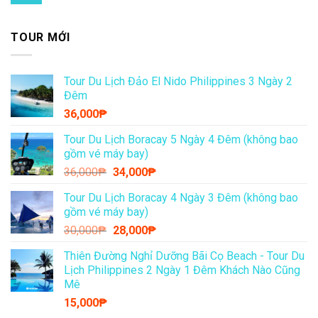
nha…
Th3
Cả nhà ơi, cùng Ken khám phá Venice thu nhỏ…
14
Th3
Cả nhà ơi, Cebu có gì hot nè?
Em…
14
Th3
TOUR MỚI
Tour Du Lịch Đảo El Nido Philippines 3 Ngày 2
Đêm
36,000
₱
Tour Du Lịch Boracay 5 Ngày 4 Đêm (không bao
gồm vé máy bay)
Giá
Giá
36,000
₱
34,000
₱
gốc
hiện
Tour Du Lịch Boracay 4 Ngày 3 Đêm (không bao
là:
tại
gồm vé máy bay)