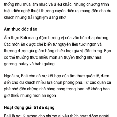
vẫn giữ gìn và phát huy các truyền thống văn hóa của tổ tiên.
Du khách có thể tham gia vào các lễ hội, nghi lễ tôn giáo và
các hoạt động văn hóa khác để hiểu thêm về cuộc sống của
người dân địa phương.
Điều đặc biệt là Bali còn nổi tiếng với nghệ thuật truyền
thống như múa, âm nhạc và điêu khắc. Những chương trình
biểu diễn nghệ thuật thường xuyên diễn ra, mang đến cho du
khách những trải nghiệm đáng nhớ.
Ẩm thực độc đáo
Ẩm thực Bali mang đậm hương vị của văn hóa địa phương.
Các món ăn được chế biến từ nguyên liệu tươi ngon và
thường được gia giảm bằng nhiều loại gia vị đặc trưng. Bạn
có thể thưởng thức nhiều món ăn truyền thống như nasi
goreng, satay và babi guling.
Ngoài ra, Bali còn có sự kết hợp của ẩm thực quốc tế, đem