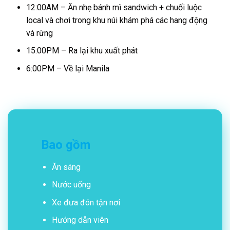
12:00AM – Ăn nhẹ bánh mì sandwich + chuối luộc
local và chơi trong khu núi khám phá các hang động
và rừng
15:00PM – Ra lại khu xuất phát
6:00PM – Về lại Manila
Bao gồm
Ăn sáng
Nước uống
Xe đưa đón tận nơi
Hướng dẫn viên