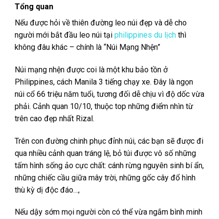
là:
tại
Tổng quan
7,000₱.
là:
6,500₱.
Nếu được hỏi
về thiên đường leo núi đẹp và dễ cho
người mới bắt đầu leo núi tại
philippines du lịch
thì
không đâu khác – chính là “Núi Mạng Nhện”
Núi mạng nhện
được coi là một khu bảo tồn ở
Philippines, cách Manila 3 tiếng chạy xe. Đây là ngọn
núi cổ 66 triệu năm tuổi, tương đối dễ chịu vì độ dốc vừa
phải. Cảnh quan 10/10, thuộc top những điểm nhìn từ
trên cao đẹp nhất Rizal.
Trên con đường
chinh phục đỉnh núi, các bạn sẽ được đi
qua nhiều cảnh quan tráng lệ, bỏ túi được vô số những
tấm hình sống ảo cực chất: cánh rừng nguyên sinh bí ẩn,
những chiếc cầu giữa mây trời, những gốc cây đổ hình
thù kỳ dị độc đáo…,
Nếu dậy sớm
mọi người còn có thể vừa ngắm bình minh