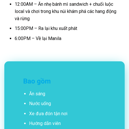
12:00AM – Ăn nhẹ bánh mì sandwich + chuối luộc
local và chơi trong khu núi khám phá các hang động
và rừng
15:00PM – Ra lại khu xuất phát
6:00PM – Về lại Manila
Bao gồm
Ăn sáng
Nước uống
Xe đưa đón tận nơi
Hướng dẫn viên