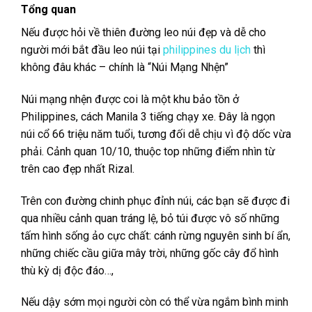
là:
tại
Tổng quan
7,000₱.
là:
6,500₱.
Nếu được hỏi
về thiên đường leo núi đẹp và dễ cho
người mới bắt đầu leo núi tại
philippines du lịch
thì
không đâu khác – chính là “Núi Mạng Nhện”
Núi mạng nhện
được coi là một khu bảo tồn ở
Philippines, cách Manila 3 tiếng chạy xe. Đây là ngọn
núi cổ 66 triệu năm tuổi, tương đối dễ chịu vì độ dốc vừa
phải. Cảnh quan 10/10, thuộc top những điểm nhìn từ
trên cao đẹp nhất Rizal.
Trên con đường
chinh phục đỉnh núi, các bạn sẽ được đi
qua nhiều cảnh quan tráng lệ, bỏ túi được vô số những
tấm hình sống ảo cực chất: cánh rừng nguyên sinh bí ẩn,
những chiếc cầu giữa mây trời, những gốc cây đổ hình
thù kỳ dị độc đáo…,
Nếu dậy sớm
mọi người còn có thể vừa ngắm bình minh