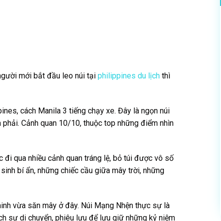
gười mới bắt đầu leo núi tại
philippines du lịch
thì
ines, cách Manila 3 tiếng chạy xe. Đây là ngọn núi
ừa phải. Cảnh quan 10/10, thuộc top những điểm nhìn
 đi qua nhiều cảnh quan tráng lệ, bỏ túi được vô số
inh bí ẩn, những chiếc cầu giữa mây trời, những
inh vừa săn mây ở đây. Núi Mạng Nhện thực sự là
ích sự di chuyển, phiêu lưu để lưu giữ những kỷ niệm