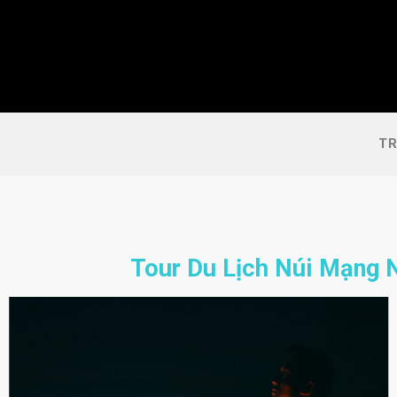
Skip
Tổng quan
Lịch trình
Album ảnh
to
content
TR
Tour Du Lịch Núi Mạng 