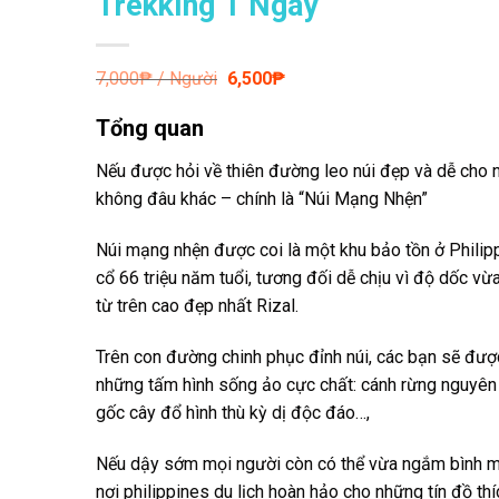
Trekking 1 Ngày
Giá
Giá
7,000
₱ / Người
6,500
₱
gốc
hiện
là:
tại
Tổng quan
7,000₱.
là:
6,500₱.
Nếu được hỏi
về thiên đường leo núi đẹp và dễ cho n
không đâu khác – chính là “Núi Mạng Nhện”
Núi mạng nhện
được coi là một khu bảo tồn ở Philipp
cổ 66 triệu năm tuổi, tương đối dễ chịu vì độ dốc v
từ trên cao đẹp nhất Rizal.
Trên con đường
chinh phục đỉnh núi, các bạn sẽ được
những tấm hình sống ảo cực chất: cánh rừng nguyên s
gốc cây đổ hình thù kỳ dị độc đáo…,
Nếu dậy sớm
mọi người còn có thể vừa ngắm bình m
nơi philippines du lịch hoàn hảo cho những tín đồ th