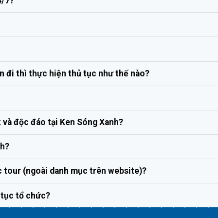
4/7?
 đi thì thực hiện thủ tục như thế nào?
t và độc đáo tại Ken Sóng Xanh?
nh?
c tour (ngoài danh mục trên website)?
p tục tổ chức?