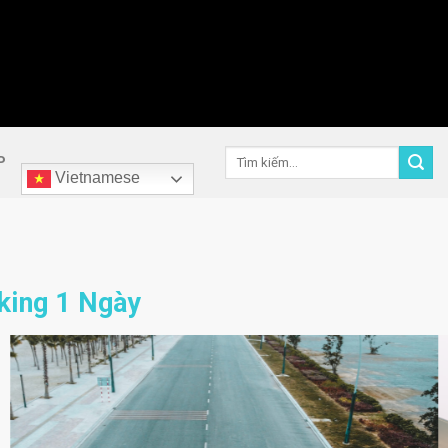
Tìm
P
kiếm:
Vietnamese
king 1 Ngày