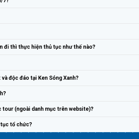
4/7?
 đi thì thực hiện thủ tục như thế nào?
t và độc đáo tại Ken Sóng Xanh?
nh?
c tour (ngoài danh mục trên website)?
p tục tổ chức?