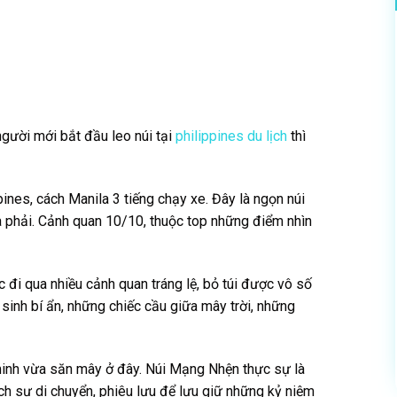
gười mới bắt đầu leo núi tại
philippines du lịch
thì
ines, cách Manila 3 tiếng chạy xe. Đây là ngọn núi
ừa phải. Cảnh quan 10/10, thuộc top những điểm nhìn
 đi qua nhiều cảnh quan tráng lệ, bỏ túi được vô số
inh bí ẩn, những chiếc cầu giữa mây trời, những
inh vừa săn mây ở đây. Núi Mạng Nhện thực sự là
ích sự di chuyển, phiêu lưu để lưu giữ những kỷ niệm