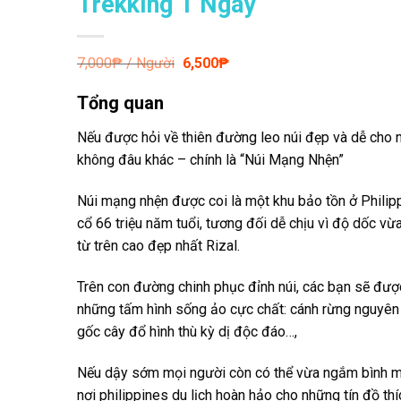
Trekking 1 Ngày
Giá
Giá
7,000
₱ / Người
6,500
₱
gốc
hiện
là:
tại
Tổng quan
7,000₱.
là:
6,500₱.
Nếu được hỏi
về thiên đường leo núi đẹp và dễ cho n
không đâu khác – chính là “Núi Mạng Nhện”
Núi mạng nhện
được coi là một khu bảo tồn ở Philipp
cổ 66 triệu năm tuổi, tương đối dễ chịu vì độ dốc v
từ trên cao đẹp nhất Rizal.
Trên con đường
chinh phục đỉnh núi, các bạn sẽ được
những tấm hình sống ảo cực chất: cánh rừng nguyên s
gốc cây đổ hình thù kỳ dị độc đáo…,
Nếu dậy sớm
mọi người còn có thể vừa ngắm bình m
nơi philippines du lịch hoàn hảo cho những tín đồ th