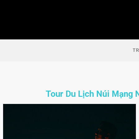
Skip
Tổng quan
Lịch trình
Album ảnh
to
content
TR
Tour Du Lịch Núi Mạng 