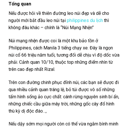
là:
tại
Tổng quan
7,000₱.
là:
6,500₱.
Nếu được hỏi
về thiên đường leo núi đẹp và dễ cho
người mới bắt đầu leo núi tại
philippines du lịch
thì
không đâu khác – chính là “Núi Mạng Nhện”
Núi mạng nhện
được coi là một khu bảo tồn ở
Philippines, cách Manila 3 tiếng chạy xe. Đây là ngọn
núi cổ 66 triệu năm tuổi, tương đối dễ chịu vì độ dốc vừa
phải. Cảnh quan 10/10, thuộc top những điểm nhìn từ
trên cao đẹp nhất Rizal.
Trên con đường
chinh phục đỉnh núi, các bạn sẽ được đi
qua nhiều cảnh quan tráng lệ, bỏ túi được vô số những
tấm hình sống ảo cực chất: cánh rừng nguyên sinh bí ẩn,
những chiếc cầu giữa mây trời, những gốc cây đổ hình
thù kỳ dị độc đáo…,
Nếu dậy sớm
mọi người còn có thể vừa ngắm bình minh