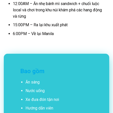
12:00AM – Ăn nhẹ bánh mì sandwich + chuối luộc
local và chơi trong khu núi khám phá các hang động
và rừng
15:00PM – Ra lại khu xuất phát
6:00PM – Về lại Manila
Bao gồm
Ăn sáng
Nước uống
Xe đưa đón tận nơi
Hướng dẫn viên