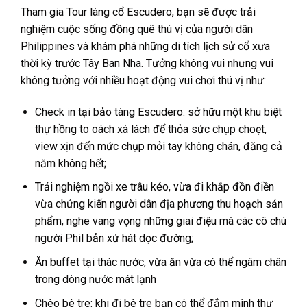
6,500₱.
Tham gia Tour
làng cổ Escudero, bạn sẽ được trải
nghiệm cuộc sống đồng quê thú vị của người dân
Philippines và khám phá những di tích lịch sử cổ xưa
thời kỳ trước Tây Ban Nha. Tưởng không vui nhưng vui
không tưởng với nhiều hoạt động vui chơi thú vị như:
Check in tại bảo tàng Escudero: sở hữu một khu biệt
thự hồng to oách xà lách để thỏa sức chụp choẹt,
view xịn đến mức chụp mỏi tay không chán, đăng cả
năm không hết;
Trải nghiệm ngồi xe trâu kéo, vừa đi khắp đồn điền
vừa chứng kiến người dân địa phương thu hoạch sản
phẩm, nghe vang vọng những giai điệu mà các cô chú
người Phil bản xứ hát dọc đường;
Ăn buffet tại thác nước, vừa ăn vừa có thể ngâm chân
trong dòng nước mát lạnh
Chèo bè tre: khi đi bè tre bạn có thể đắm mình thư