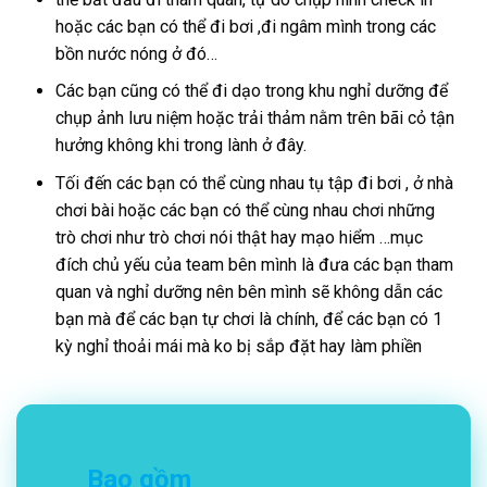
hoặc các bạn có thể đi bơi ,đi ngâm mình trong các
bồn nước nóng ở đó…
Các bạn cũng có thể đi dạo trong khu nghỉ dưỡng để
chụp ảnh lưu niệm hoặc trải thảm nằm trên bãi cỏ tận
hưởng không khi trong lành ở đây.
Tối đến các bạn có thể cùng nhau tụ tập đi bơi , ở nhà
chơi bài hoặc các bạn có thể cùng nhau chơi những
trò chơi như trò chơi nói thật hay mạo hiểm …mục
đích chủ yếu của team bên mình là đưa các bạn tham
quan và nghỉ dưỡng nên bên mình sẽ không dẫn các
bạn mà để các bạn tự chơi là chính, để các bạn có 1
kỳ nghỉ thoải mái mà ko bị sắp đặt hay làm phiền
Bao gồm