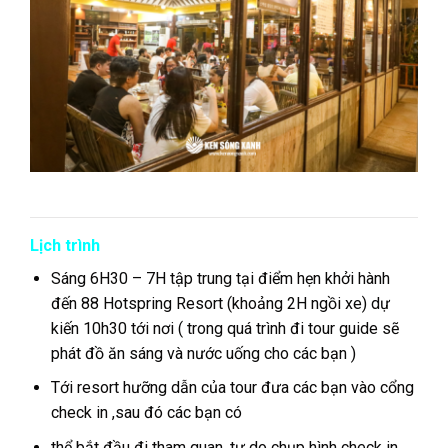
Lịch trình
Sáng 6H30 – 7H tập trung tại điểm hẹn khởi hành
đến 88 Hotspring Resort (khoảng 2H ngồi xe) dự
kiến 10h30 tới nơi ( trong quá trình đi tour guide sẽ
phát đồ ăn sáng và nước uống cho các bạn )
Tới resort hưỡng dẫn của tour đưa các bạn vào cổng
check in ,sau đó các bạn có
thể bắt đầu đi tham quan, tự do chụp hình check in