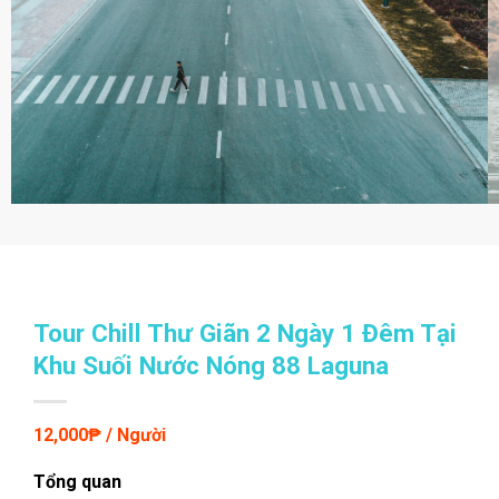
Tour Chill Thư Giãn 2 Ngày 1 Đêm Tại
Khu Suối Nước Nóng 88 Laguna
12,000
₱ / Người
Tổng quan