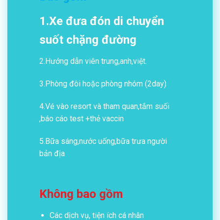
1.Xe đưa đón di chuyển
suốt chặng đường
2.Hướng dẫn viên trung,anh,việt.
3.Phòng đôi hoặc phòng nhóm (2day)
4.Vé vào resort và tham quan,tắm suối
,báo cáo test +thẻ vaccin
5.Bữa sáng,nước uống,bữa trưa người
bản địa
Không bao gồm
Các dịch vụ, tiện ích cá nhân