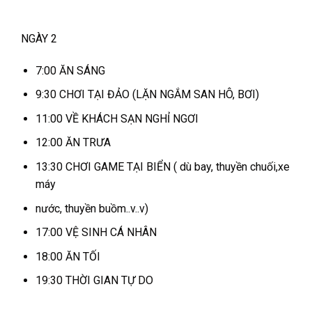
NGÀY 2
7:00 ĂN SÁNG
9:30 CHƠI TẠI ĐẢO (LẶN NGẮM SAN HÔ, BƠI)
11:00 VỀ KHÁCH SẠN NGHỈ NGƠI
12:00 ĂN TRƯA
13:30 CHƠI GAME TẠI BIỂN ( dù bay, thuyền chuối,xe
máy
nước, thuyền buồm..v..v)
17:00 VỆ SINH CÁ NHÂN
18:00 ĂN TỐI
19:30 THỜI GIAN TỰ DO