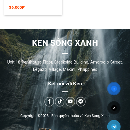
KEN SÓNG XANH
Unit 18 Penthouse Floor, Creekside Building, Amorsolo Street,
Legazpi Village, Makati, Philippines
Kết nối với Ken
Copyright ©2023 I
Bản quyền thuộc về Ken Sóng Xanh