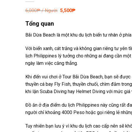
Giá
Giá
6,000
₱ / Người
5,500
₱
gốc
hiện
là:
tại
Tổng quan
6,000₱.
là:
5,500₱.
Bãi Dừa Beach
là một khu du lịch biển tư nhân ở ph
Với biển xanh,
cát trắng và không gian riêng tư yên t
lịch Philippines lý tưởng cho những ai đang cần một
ngày làm việc căng thẳng.
Khi đến vui
chơi ở Tour Bãi Dừa Beach, bạn sẽ được 
thuyền cá bay Fly Fish, thuyền chuối, chìm đắm tro
khi lặn Scuba Diving hay Helmet Diving với mức giá 
Đồ ăn ở
địa điểm du lịch Philippines này cũng rất đ
người chỉ khoảng 4000 Peso hoặc gọi riêng lẻ nhữn
Tuy nhiên bạn
lưu ý vì khu du lịch cao cấp nên sẽ k