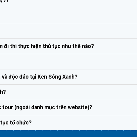
4/7?
 đi thì thực hiện thủ tục như thế nào?
t và độc đáo tại Ken Sóng Xanh?
nh?
c tour (ngoài danh mục trên website)?
p tục tổ chức?