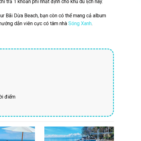
i trả 1 khoản phí nhất định cho khu du lịch này.
ur Bãi Dừa Beach, bạn còn có thể mang cả album
 hướng dẫn viên cực có tâm nhà
Sóng Xanh
.
hời điểm