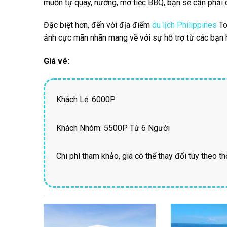
muốn tự quay, nướng, mở tiệc BBQ, bạn sẽ cần phải ch
Đặc biệt hơn,
đến với địa điểm
du lịch Philippines
To
ảnh cực mãn nhãn mang về với sự hỗ trợ từ các bạn
Giá vé:
Khách Lẻ: 6000P
Khách Nhóm: 5500P
Từ 6 Người
Chi phí tham
khảo, giá có thể thay đổi tùy theo t